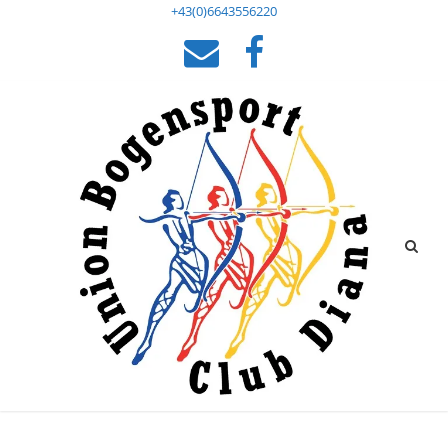
+43(0)6643556220