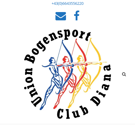
+43(0)6643556220