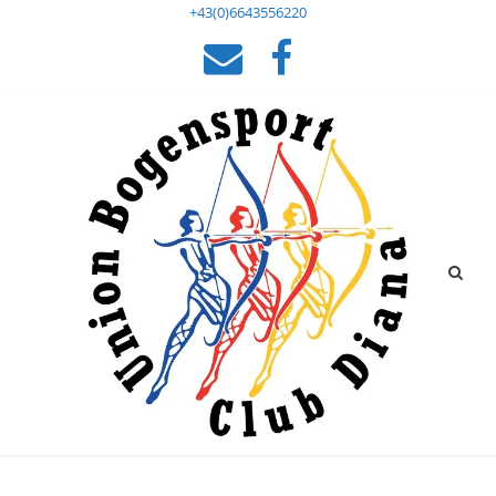
+43(0)6643556220